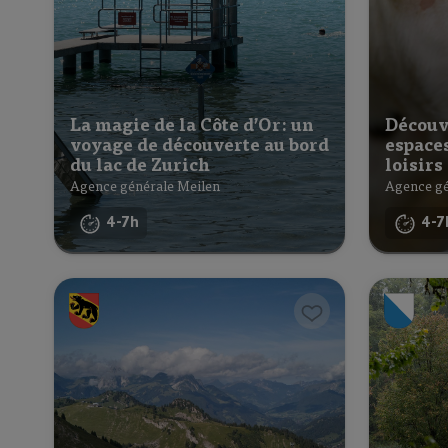
La magie de la Côte d’Or: un
Découv
voyage de découverte au bord
espaces
du lac de Zurich
loisirs
Agence générale Meilen
Agence gé
4-7h
4-7