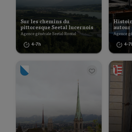
Sur les chemins du
Histoi
pittoresque Seetal lucernois
autour 
Agence générale Seetal-Rontal
Agence gé
4-7h
4-7