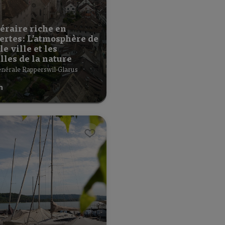
éraire riche en
ertes: L’atmosphère de
le ville et les
les de la nature
nérale Rapperswil-Glarus
h