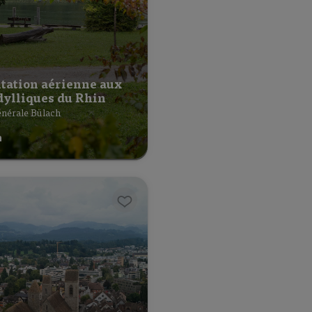
itation aérienne aux
dylliques du Rhin
nérale Bülach
h