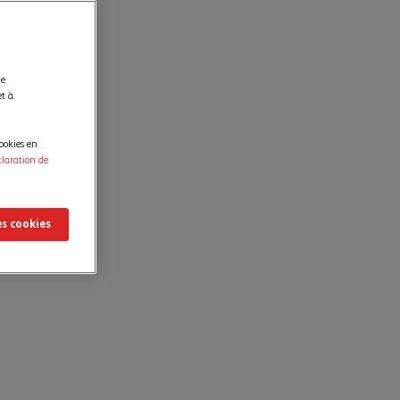
de
et à
ookies en
claration de
es cookies