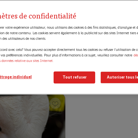
ètres de confidentialité
er votre expérience utilisateur, nous utilisons des cookies à des fins statistiques, d’analyse et 
ion de notre contenu. Les cookies servent également à la publicité sur des sites Internet tiers 
on des utilisateurs de nos clients.
ccord avec cela? Vous pouvez accepter directement tous les cookies ou refuser l’utilisation de c
ingen: des étangs aux
os préférences individuelles. Pour plus d’informations à ce sujet, veuillez consulter notre
dé
u lac de Constance
s données relative aux sites Internet.
nérale Kreuzlingen
h
trage individuel
Tout refuser
Autoriser tous l