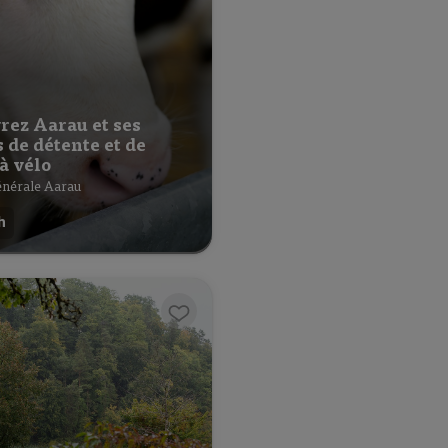
rez Aarau et ses
 de détente et de
 à vélo
nérale Aarau
h