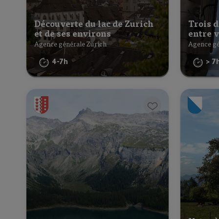
Découverte du lac de Zurich
Trois d
et de ses environs
entre 
Agence générale Zurich
Agence gé
4-7h
> 7