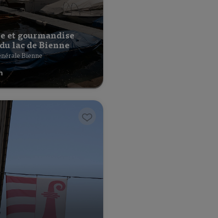
re et gourmandise
du lac de Bienne
nérale Bienne
h