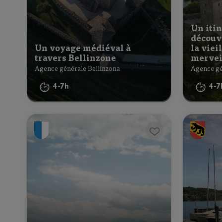
Un itin
découv
Un voyage médiéval à
la vieil
travers Bellinzone
merveil
Agence générale Bellinzona
Agence gé
4-7h
4-7