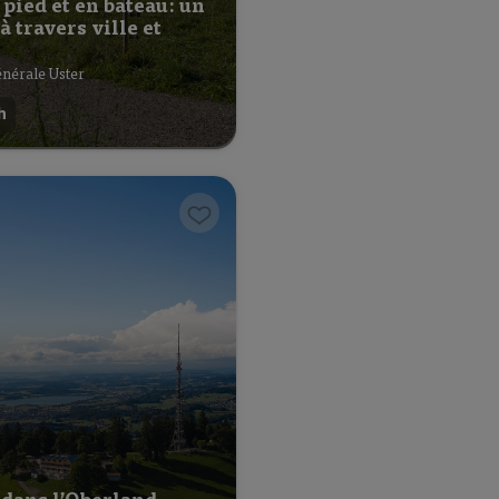
 pied et en bateau: un
 à travers ville et
nérale Uster
h