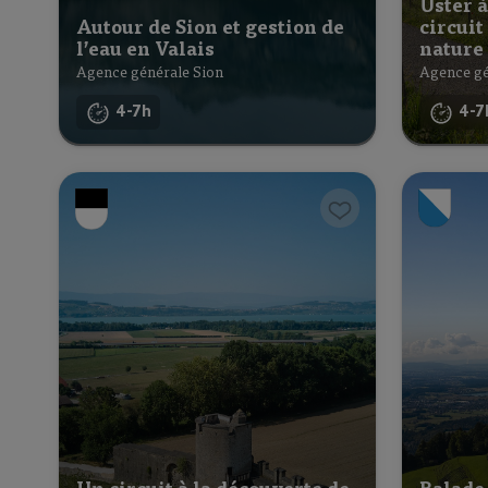
Uster à
Autour de Sion et gestion de
circuit
l’eau en Valais
nature
Agence générale Sion
Agence gé
4-7h
4-7