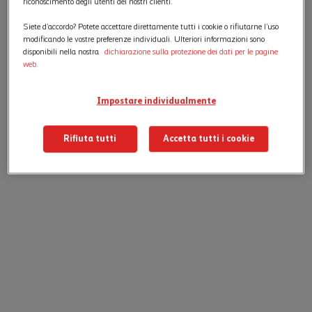
riconoscimento degli utenti dei nostri clienti.
Siete d’accordo? Potete accettare direttamente tutti i cookie o rifiutarne l’uso
modificando le vostre preferenze individuali. Ulteriori informazioni sono
disponibili nella nostra
dichiarazione sulla protezione dei dati per le pagine
web.
Impostare individualmente
Rifiuta tutti
Accetta tutti i cookie