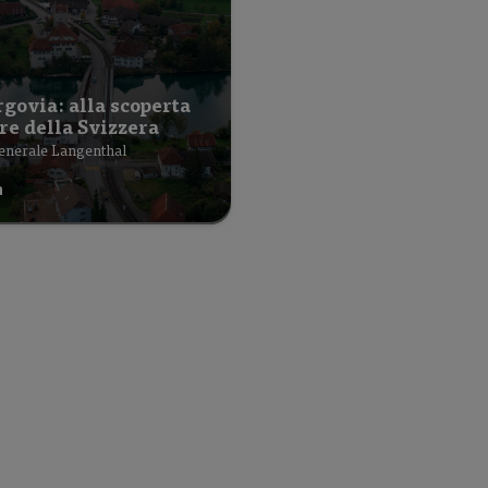
govia: alla scoperta
re della Svizzera
enerale Langenthal
h