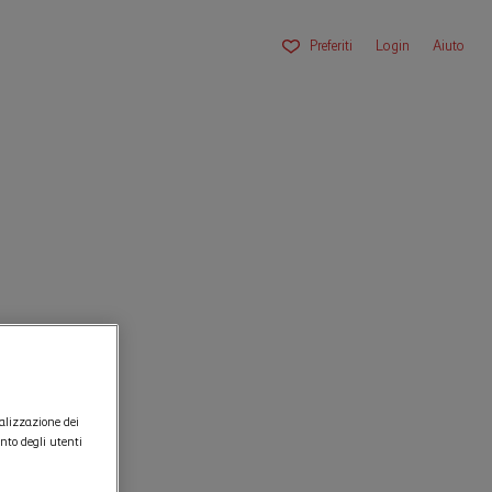
Preferiti
Login
Aiuto
nalizzazione dei
ento degli utenti