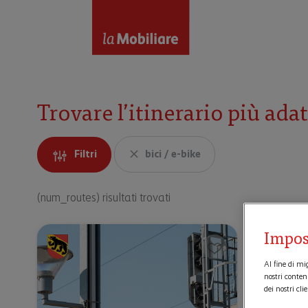
Trovare l’itinerario più ada
Filtri
bici / e-bike
(num_routes) risultati trovati
Impos
Al fine di mi
nostri conten
dei nostri clie