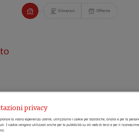
Itinerari
Offerte
tto
tazioni privacy
gliorare la vostra esperienza utente, utilizziamo i cookie per statistiche, analisi e per la perso
uti. I cookie vengono utilizzati anche per la pubblicità su siti web di terzi e per il riconoscim
nti.