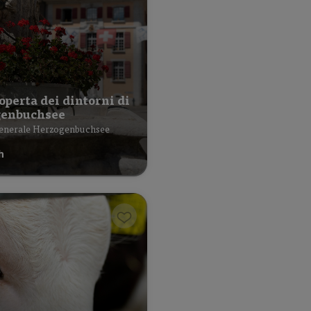
operta dei dintorni di
enbuchsee
enerale Herzogenbuchsee
h