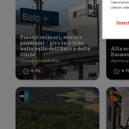
Siete d’accor
Ulteriori inf
Impost
Piaceri culinari, storia e
panorami – giro in e-bike
nella valle dell’Aare e della
Alla sc
Gürbe
Emment
Agenzia generale Belp
Agenzia g
4-7h
4-7