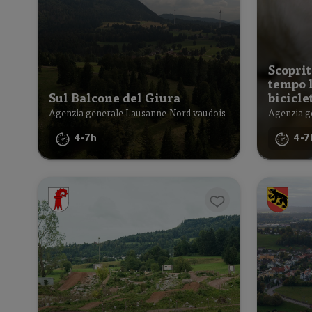
Scoprit
tempo l
Sul Balcone del Giura
bicicle
Agenzia generale Lausanne-Nord vaudois
Agenzia g
4-7h
4-7