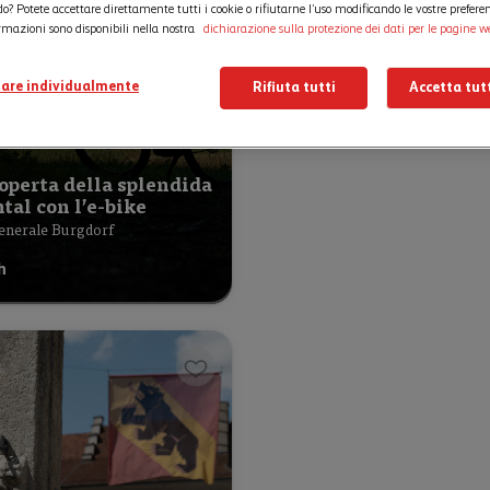
do? Potete accettare direttamente tutti i cookie o rifiutarne l’uso modificando le vostre prefere
ormazioni sono disponibili nella nostra
dichiarazione sulla protezione dei dati per le pagine w
are individualmente
Rifiuta tutti
Accetta tutt
operta della splendida
al con l’e-bike
enerale Burgdorf
h