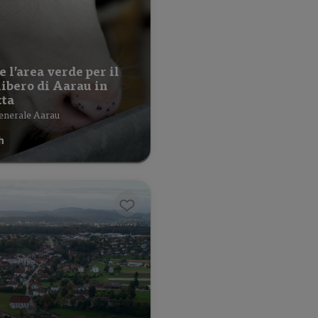
e l’area verde per il
ibero di Aarau in
tta
enerale Aarau
h