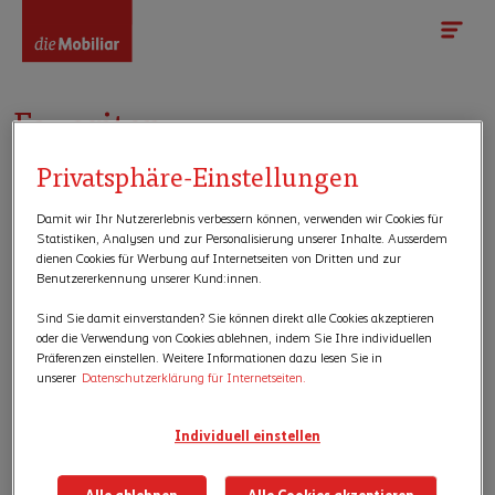
Favoriten
Privatsphäre-Einstellungen
Routen
Angebote & Stopps
Damit wir Ihr Nutzererlebnis verbessern können, verwenden wir Cookies für
Statistiken, Analysen und zur Personalisierung unserer Inhalte. Ausserdem
Routen
dienen Cookies für Werbung auf Internetseiten von Dritten und zur
Benutzererkennung unserer Kund:innen.
Sie haben noch keine Routen gespeichert.
Sind Sie damit einverstanden? Sie können direkt alle Cookies akzeptieren
oder die Verwendung von Cookies ablehnen, indem Sie Ihre individuellen
Präferenzen einstellen. Weitere Informationen dazu lesen Sie in
Alle Routen anzeigen
unserer
Datenschutzerklärung für Internetseiten.
Angebote & Stopps
Individuell einstellen
Sie haben noch keine Stopps gespeichert.