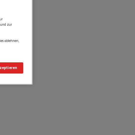
ur
 und zur
ies ablehnen,
kzeptieren