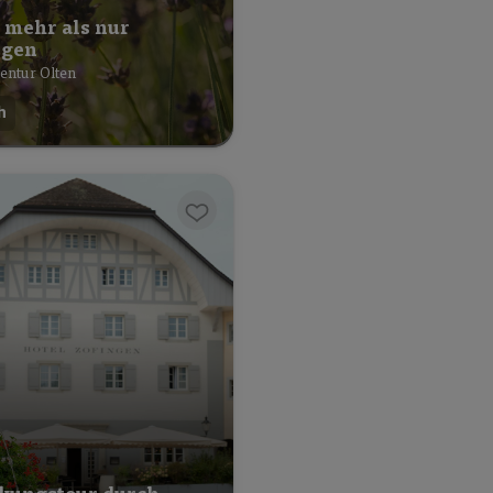
– mehr als nur
igen
entur Olten
h