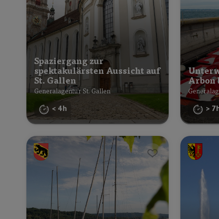
Spaziergang zur
spektakulärsten Aussicht auf
Unterw
St. Gallen
Arbon 
Generalagentur St. Gallen
Generalag
< 4h
> 7