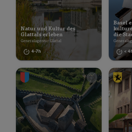
Basel 
Natur und Kultur des
kultur
Glattals erleben
die St
Generalagentur Glattal
Generalag
4-7h
< 4