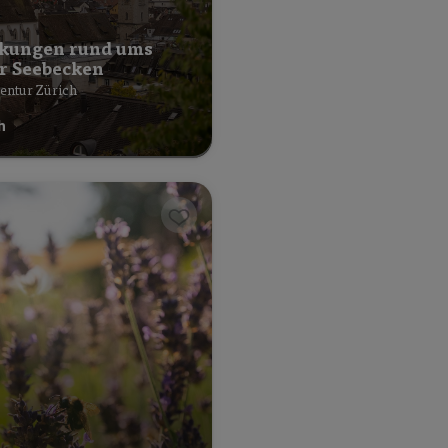
kungen rund ums
r Seebecken
entur Zürich
h