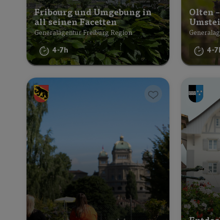
Fribourg und Umgebung in
Olten 
all seinen Facetten
Umste
Generalagentur Freiburg Region
Generalag
4-7h
4-7