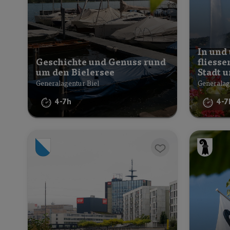
In und
Geschichte und Genuss rund
fliess
um den Bielersee
Stadt 
Generalagentur Biel
Generalag
4-7h
4-7