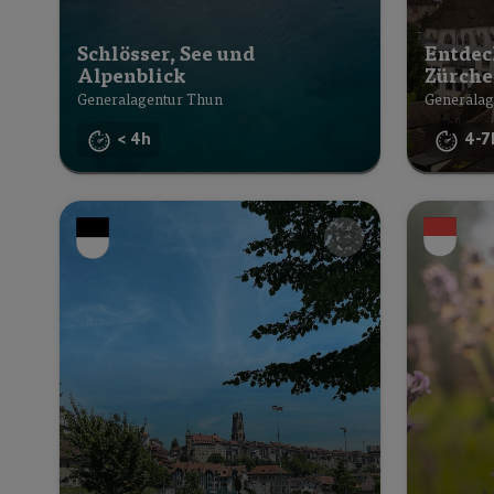
Schlösser, See und
Entdec
Alpenblick
Zürche
Generalagentur Thun
Generalag
< 4h
4-7