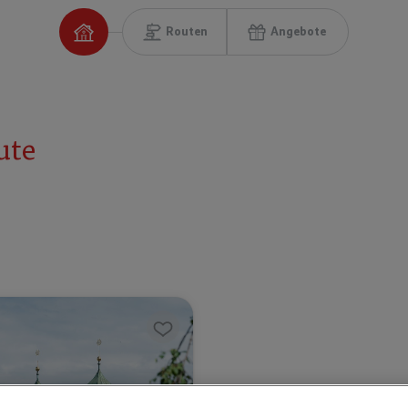
Routen
Angebote
ute