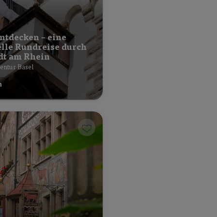
entdecken – eine
elle Rundreise durch
adt am Rhein
entur Basel
h