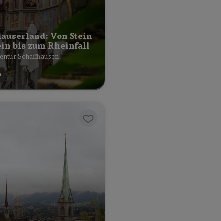
hauserland: Von Stein
in bis zum Rheinfall
entur Schaffhausen
h