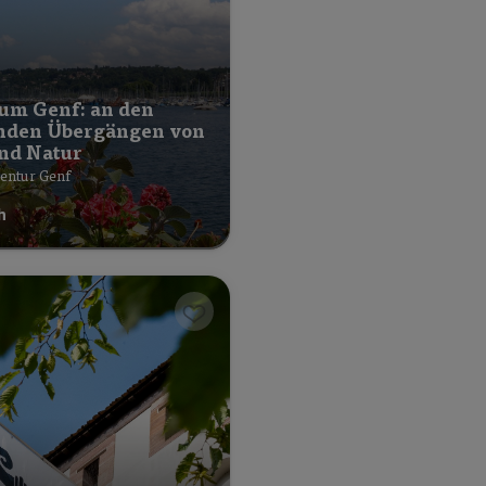
 um Genf: an den
enden Übergängen von
und Natur
entur Genf
h