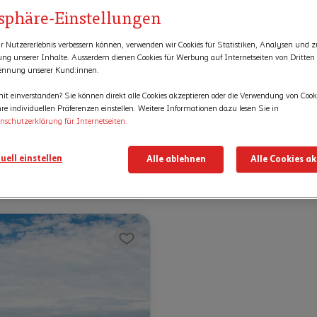
tsphäre-Einstellungen
r Nutzererlebnis verbessern können, verwenden wir Cookies für Statistiken, Analysen und z
rung unserer Inhalte. Ausserdem dienen Cookies für Werbung auf Internetseiten von Dritten
ennung unserer Kund:innen.
it einverstanden? Sie können direkt alle Cookies akzeptieren oder die Verwendung von Cook
re individuellen Präferenzen einstellen. Weitere Informationen dazu lesen Sie in
 entdecken – zwischen
nschutzerklärung für Internetseiten.
tflair und Reussblick
entur Luzern
uell einstellen
Alle ablehnen
Alle Cookies a
h