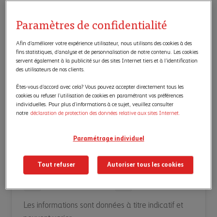
Paramètres de confidentialité
Afin d’améliorer votre expérience utilisateur, nous utilisons des cookies à des
fins statistiques, d’analyse et de personnalisation de notre contenu. Les cookies
servent également à la publicité sur des sites Internet tiers et à l’identification
des utilisateurs de nos clients.
Êtes-vous d’accord avec cela? Vous pouvez accepter directement tous les
cookies ou refuser l’utilisation de cookies en paramétrant vos préférences
individuelles. Pour plus d’informations à ce sujet, veuillez consulter
notre
déclaration de protection des données relative aux sites Internet.
Aperçu de l’itinéraire
Paramétrage individuel
Mode de transport
Durée
à pied
3 h 30 min
Tout refuser
Autoriser tous les cookies
Accessible
Pour les familles
Ne convient pas
Adapté
Les informations sont données à titre indicatif et