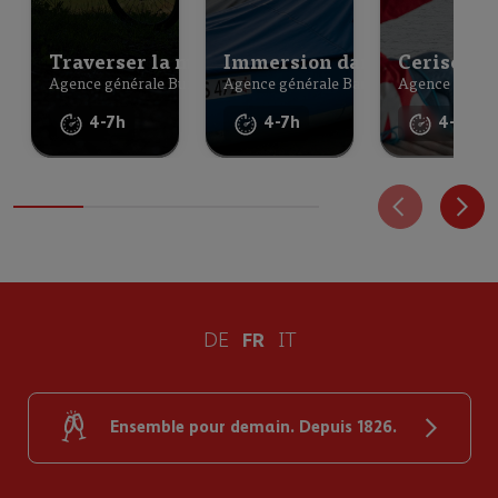
Traverser la magnifique vallée de l’Emmental 
Immersion dans le Bas-Valai
Cerises et
Agence générale Burgdorf
Agence générale Bas-Valais
Agence généra
4-7h
4-7h
4-7h
DE
FR
IT
Ensemble pour demain. Depuis 1826.