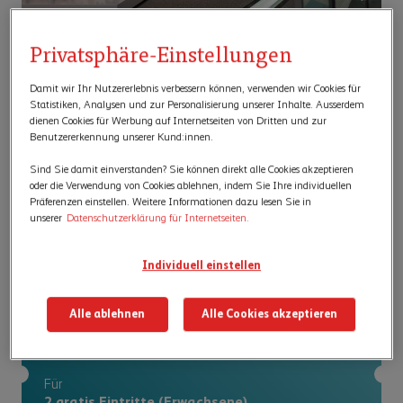
Privatsphäre-Einstellungen
Ihr Coupon für dieses
Damit wir Ihr Nutzererlebnis verbessern können, verwenden wir Cookies für
exklusive Angebot
Statistiken, Analysen und zur Personalisierung unserer Inhalte. Ausserdem
dienen Cookies für Werbung auf Internetseiten von Dritten und zur
Benutzererkennung unserer Kund:innen.
Herzlich Willkommen in der Vergangenheit: Sie und eine
Sind Sie damit einverstanden? Sie können direkt alle Cookies akzeptieren
Begleitperson dürfen kostenlos ins Mammut Museum auf
oder die Verwendung von Cookies ablehnen, indem Sie Ihre individuellen
Entdeckungsreise gehen.
Präferenzen einstellen. Weitere Informationen dazu lesen Sie in
unserer
Datenschutzerklärung für Internetseiten.
Individuell einstellen
Angebot für Mobiliar Kund:innen
Alle ablehnen
Alle Cookies akzeptieren
Coupon
Für
2 gratis Eintritte (Erwachsene)