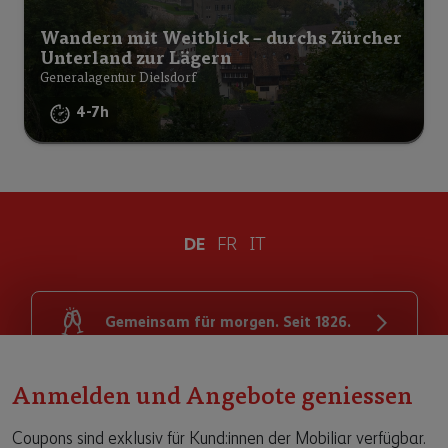
Wandern mit Weitblick – durchs Zürcher
Unterland zur Lägern
Generalagentur Dielsdorf
4-7h
DE
FR
IT
Gemeinsam für morgen. Seit 1826.
Anmelden und Angebote geniessen
© die Mobiliar 2026
Datenschutz
Impressum
Rechtliche Hinweise
VDP
Cookies
Coupons sind exklusiv für Kund:innen der Mobiliar verfügbar.