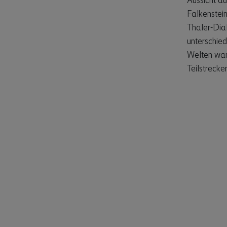
Aussicht a
Falkenstein
Thaler-Dial
unterschied
Welten wan
Teilstrecke