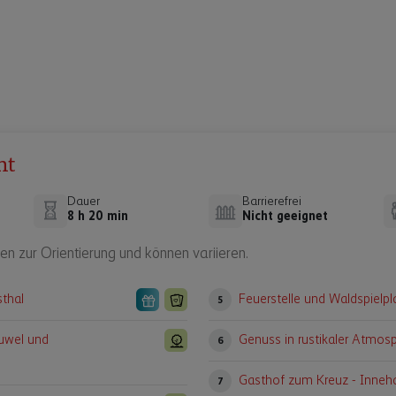
ht
Dauer
Barrierefrei
8 h 20 min
Nicht geeignet
en zur Orientierung und können variieren.
sthal
Feuerstelle und Waldspielpl
5
juwel und
Genuss in rustikaler Atmos
6
Gasthof zum Kreuz - Inneha
7