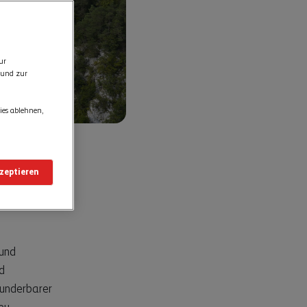
ur
 und zur
ies ablehnen,
kzeptieren
 und
d
wunderbarer