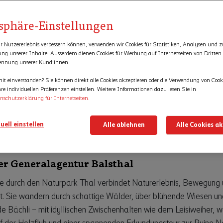
tsphäre-Einstellungen
r Nutzererlebnis verbessern können, verwenden wir Cookies für Statistiken, Analysen und z
rung unserer Inhalte. Ausserdem dienen Cookies für Werbung auf Internetseiten von Dritten
ennung unserer Kund:innen.
it einverstanden? Sie können direkt alle Cookies akzeptieren oder die Verwendung von Cook
re individuellen Präferenzen einstellen. Weitere Informationen dazu lesen Sie in
nschutzerklärung für Internetseiten.
eckerroute durch den
uell einstellen
Alle ablehnen
Alle Cookies a
rpark Thal
er Generalagentur Balsthal
e durch den Naturpark Thal verbindet Naturerlebnis, Bewegung
it. Sie wandern durch schattige Wälder, über blühende Wiesen un
e Bächli – mit idyllischen Zwischenhalten wie dem Leisiweiher, 