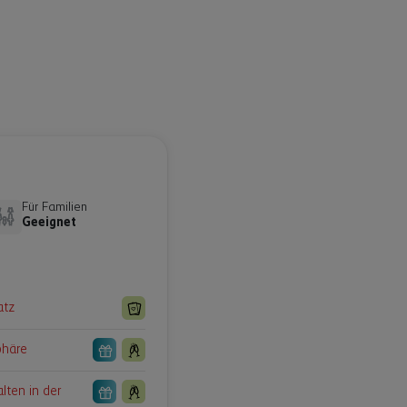
Für Familien
Geeignet
atz
phäre
lten in der