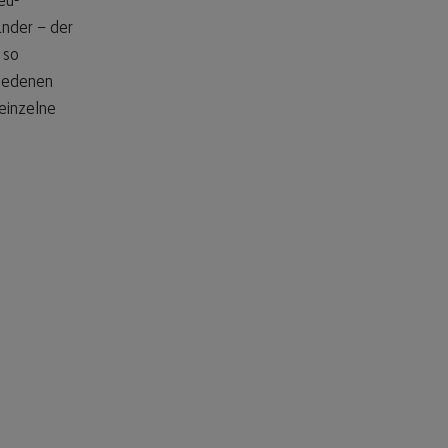
eu-
ander – der
 so
hiedenen
einzelne