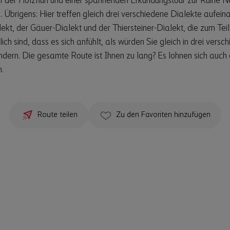
uf der Holzfluh und einer spannenden Erkundungstour zur Ruine N
. Übrigens: Hier treffen gleich drei verschiedene Dialekte aufein
ekt, der Gäuer-Dialekt und der Thiersteiner-Dialekt, die zum Teil
lich sind, dass es sich anfühlt, als würden Sie gleich in drei versc
dern. Die gesamte Route ist Ihnen zu lang? Es lohnen sich auch 
n.
Route teilen
Zu den Favoriten hinzufügen