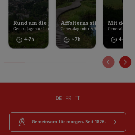
Rund um die geographische Mitte des Kanton
Affolterns stille Schönheit
Mit dem E
Generalagentur Lenzburg
Generalagentur Affoltern
Generalagentu
4-7h
> 7h
4-7h
DE
FR
IT
Gemeinsam für morgen. Seit 1826.