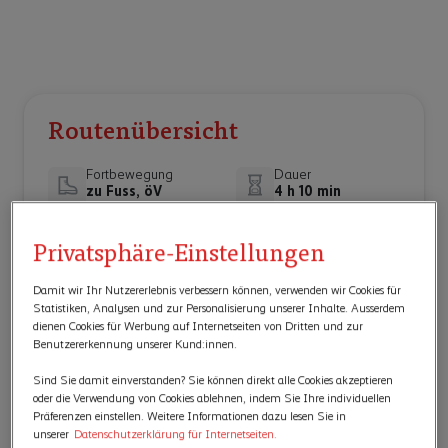
Routenübersicht
Fortbewegung
Dauer
zu Fuss, öV
4 h 10 min
Barrierefrei
Für Familien
Nicht geeignet
Geeignet
Privatsphäre-Einstellungen
Die Informationen dienen zur Orientierung und
Damit wir Ihr Nutzererlebnis verbessern können, verwenden wir Cookies für
Statistiken, Analysen und zur Personalisierung unserer Inhalte. Ausserdem
können variieren.
dienen Cookies für Werbung auf Internetseiten von Dritten und zur
Benutzererkennung unserer Kund:innen.
Castello Sasso Corbaro
1
Sind Sie damit einverstanden? Sie können direkt alle Cookies akzeptieren
oder die Verwendung von Cookies ablehnen, indem Sie Ihre individuellen
Castello Montebello
2
Präferenzen einstellen. Weitere Informationen dazu lesen Sie in
unserer
Datenschutzerklärung für Internetseiten.