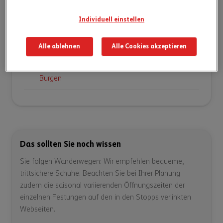
Piazza Collegiata – Vom Mittelalter in die
3
Renaissance
Individuell einstellen
Ristorante Croce Federale
4
Alle ablehnen
Alle Cookies akzeptieren
Castel Grande – Die Grosse unter den
5
Burgen
Das sollten Sie noch wissen
Sie folgen Wanderwegen: Wir empfehlen bequeme,
trittsichere Schuhe. Beachten Sie bei Ihrer Planung
zudem die saisonal variierenden Öffnungszeiten der
einzelnen Festungen auf den in den Stopps verlinkten
Webseiten.