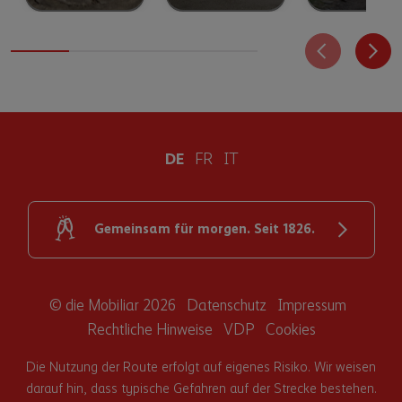
DE
FR
IT
Gemeinsam für morgen. Seit 1826.
© die Mobiliar 2026
Datenschutz
Impressum
Rechtliche Hinweise
VDP
Cookies
Die Nutzung der Route erfolgt auf eigenes Risiko. Wir weisen
darauf hin, dass typische Gefahren auf der Strecke bestehen.