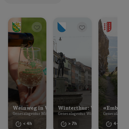
Weinweg in Weinfelden
Winterthur: Vom Industriez
«Embrüf u
Generalagentur Mittelthurgau
Generalagentur Winterthur
Generalagentu
< 4h
> 7h
4-7h