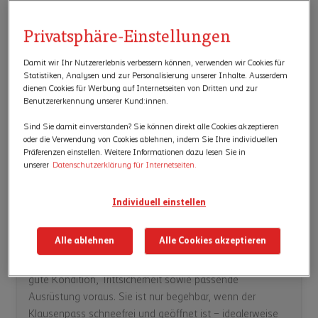
Aussicht
Privatsphäre-Einstellungen
Alphotel Biel-Kinzig
3
Damit wir Ihr Nutzererlebnis verbessern können, verwenden wir Cookies für
Statistiken, Analysen und zur Personalisierung unserer Inhalte. Ausserdem
Zwischenhalt Biel-Kinzig
4
dienen Cookies für Werbung auf Internetseiten von Dritten und zur
Benutzererkennung unserer Kund:innen.
Natur pur am Flesch Seeli
5
Sind Sie damit einverstanden? Sie können direkt alle Cookies akzeptieren
oder die Verwendung von Cookies ablehnen, indem Sie Ihre individuellen
Berggasthaus Eggberge
6
Präferenzen einstellen. Weitere Informationen dazu lesen Sie in
unserer
Datenschutzerklärung für Internetseiten.
Individuell einstellen
Das sollten Sie noch wissen
Alle ablehnen
Alle Cookies akzeptieren
Die Route ist ein klassischer Bergwanderweg und setzt
gute Kondition, Trittsicherheit sowie passende
Ausrüstung voraus. Sie ist nur begehbar, wenn der
Klausenpass schneefrei und geöffnet ist – idealerweise