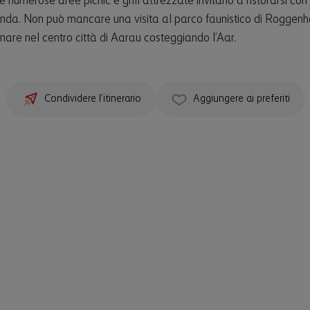
 numerose aree picnic e grill attrezzate invitano a ristorarsi co
nda. Non può mancare una visita al parco faunistico di Roggen
rnare nel centro città di Aarau costeggiando l’Aar.
Condividere l’itinerario
Aggiungere ai preferiti