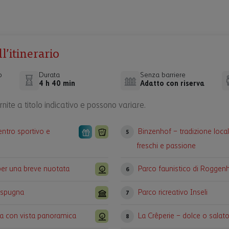
’itinerario
o
Durata
Senza barriere
4 h 40 min
Adatto con riserva
nite a titolo indicativo e possono variare.
entro sportivo e
Binzenhof – tradizione local
5
freschi e passione
per una breve nuotata
Parco faunistico di Roggen
6
à spugna
Parco ricreativo Inseli
7
a con vista panoramica
La Crêperie – dolce o salat
8