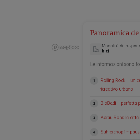
Panoramica dell
Modalità di trasport
bici
Le informazioni sono for
Rolling Rock – un c
1
ricreativo urbano
BioBadi – perfetta 
2
Aarau Rohr: la citt
3
Suhrerchopf – paus
4