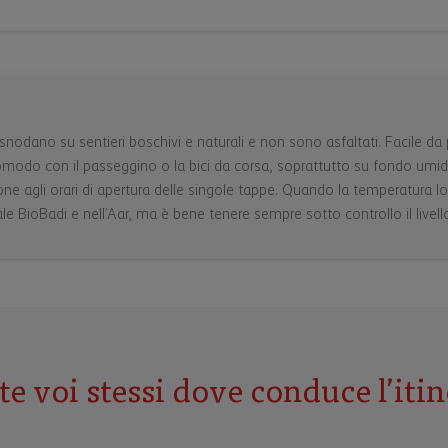
i snodano su sentieri boschivi e naturali e non sono asfaltati. Facile da 
omodo con il passeggino o la bici da corsa, soprattutto su fondo umido.
one agli orari di apertura delle singole tappe. Quando la temperatura l
rale BioBadi e nell’Aar, ma è bene tenere sempre sotto controllo il livell
te voi stessi dove conduce l’itin