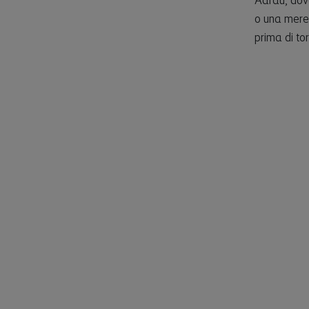
Aarau, dove
o una mere
prima di to