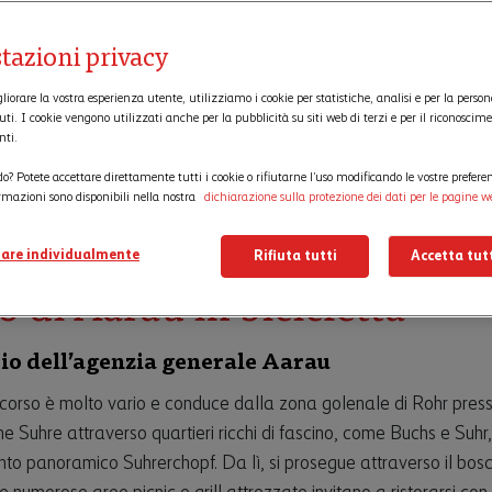
tazioni privacy
gliorare la vostra esperienza utente, utilizziamo i cookie per statistiche, analisi e per la perso
uti. I cookie vengono utilizzati anche per la pubblicità su siti web di terzi e per il riconoscim
nti.
do? Potete accettare direttamente tutti i cookie o rifiutarne l’uso modificando le vostre prefere
ormazioni sono disponibili nella nostra
dichiarazione sulla protezione dei dati per le pagine w
rite l’area verde per il tem
are individualmente
Rifiuta tutti
Accetta tutt
o di Aarau in bicicletta
rio dell’agenzia generale Aarau
corso è molto vario e conduce dalla zona golenale di Rohr pres
ume Suhre attraverso quartieri ricchi di fascino, come Buchs e Suhr,
unto panoramico Suhrerchopf. Da lì, si prosegue attraverso il bosc