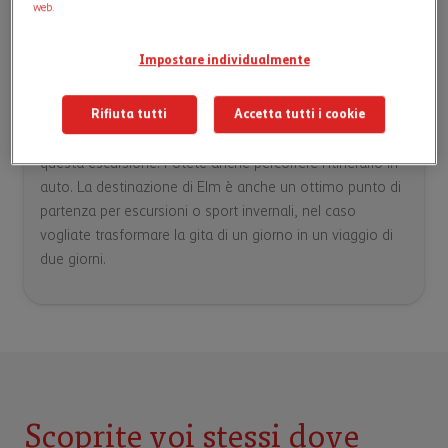
web.
Da sapere
Impostare individualmente
Il percorso combina sentieri pedonali e mezzi pubblici ed
è praticabile tutto l’anno. Le rose a Rapperswil fioriscono
Rifiuta tutti
Accetta tutti i cookie
tra maggio e ottobre: non esiste momento migliore per
questa escursione. Potete anche percorrere l’itinerario in
auto. La destinazione di Elm è anche un ottimo punto di
partenza per escursioni o sport invernali, nel caso
vogliate trasformare la gita di un giorno in un viaggio di
due giorni.
Scoprite voi stessi dove