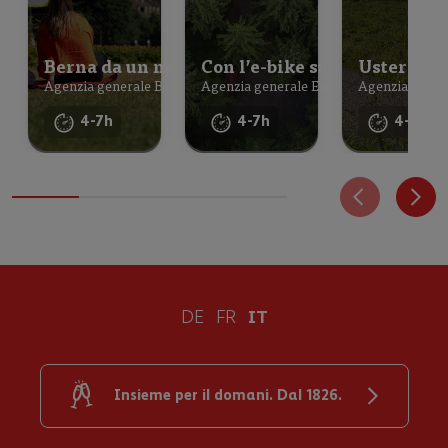
Berna da un nuovo punto di vista
Con l’e-bike sulle colline p
Uster a pie
Agenzia generale Berna-città
Agenzia generale Emmental
Agenzia genera
4-7h
4-7h
4-7h
DE
FR
IT
Insieme per il domani. Dal 1826.