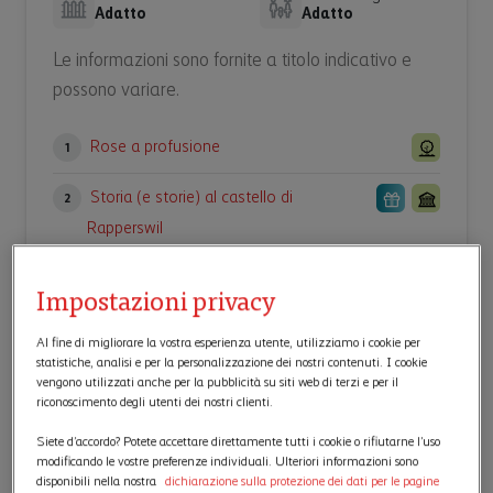
Adatto
Adatto
Le informazioni sono fornite a titolo indicativo e
possono variare.
Rose a profusione
1
Storia (e storie) al castello di
2
Rapperswil
Un pizzico di italianità nella città vecchia
3
Impostazioni privacy
Bächlihof: fattoria esperienziale Jucker Farm
4
Al fine di migliorare la vostra esperienza utente, utilizziamo i cookie per
statistiche, analisi e per la personalizzazione dei nostri contenuti. I cookie
Ammirate il Martinsloch dall’Hotel
5
vengono utilizzati anche per la pubblicità su siti web di terzi e per il
riconoscimento degli utenti dei nostri clienti.
Elmer
Siete d’accordo? Potete accettare direttamente tutti i cookie o rifiutarne l’uso
modificando le vostre preferenze individuali. Ulteriori informazioni sono
disponibili nella nostra
dichiarazione sulla protezione dei dati per le pagine