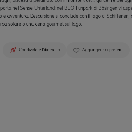
aghi, discesa a perdifiato con il monstertrotti... qui ce n’è per ogni
i porta nel Sense-Unterland: nel BEO-Funpark di Bösingen vi asp
o e avventura. L’escursione si conclude con il lago di Schiffenen,
arca solare o una cena gourmet sul lago.
Condividere l’itinerario
Aggiungere ai preferiti