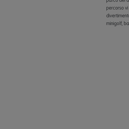
parco dei dr
percorso v
divertiment
minigolf, b