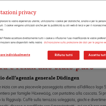
tazioni privacy
gliorare la vostra esperienza utente, utilizziamo i cookie per statistiche, analisi e per la perso
uti. I cookie vengono utilizzati anche per la pubblicità su siti web di terzi e per il riconoscim
nti.
do? Potete accettare direttamente tutti i cookie o rifiutarne l’uso modificando le vostre prefere
ormazioni sono disponibili nella nostra
dichiarazione sulla protezione dei dati per le pagine w
one della Sense – divertime
are individualmente
Rifiuta tutti
Accetta tutt
ra e relax allo stato puro
rio dell’agenzia generale Düdingen
e inizia con una piacevole passeggiata attorno all’idilliaco lag
sentiero per famiglie Häxewääg, con puntatina alla cascata. Si 
o la Riggisalp. Caffè sulla terrazza soleggiata, giochi e divertime