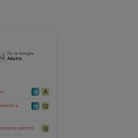
Per le famiglie
Adatto
mo
timento e
onamento perfetto