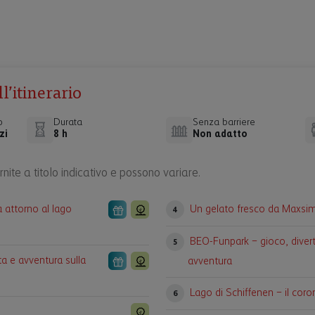
’itinerario
o
Durata
Senza barriere
zi
8 h
Non adatto
nite a titolo indicativo e possono variare.
 attorno al lago
Un gelato fresco da Maxsi
4
BEO-Funpark – gioco, diver
5
ta e avventura sulla
avventura
Lago di Schiffenen – il cor
6