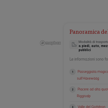
Panoramica dell
Modalità di trasport
a piedi, auto, mez
pubblici
Le informazioni sono for
Passeggiata magica
1
sull’Häxewääg
Piacere ad alta quo
2
Riggisalp
Valle del Gottéron
3